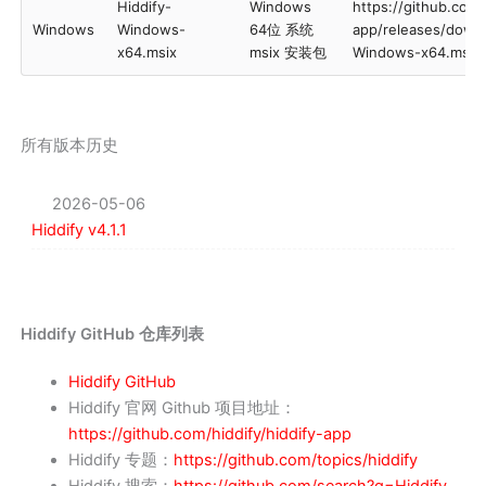
Hiddify-
Windows
https://github.com/
Windows
Windows-
64位 系统
app/releases/downl
x64.msix
msix 安装包
Windows-x64.msix
所有版本历史
2026-05-06
Hiddify v4.1.1
Hiddify GitHub 仓库列表
Hiddify GitHub
Hiddify 官网 Github 项目地址：
https://github.com/hiddify/hiddify-app
Hiddify 专题：
https://github.com/topics/hiddify