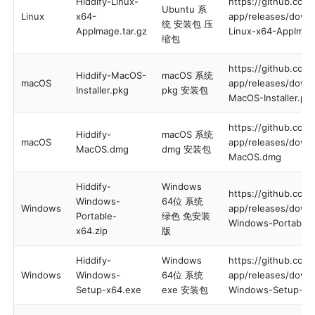
Hiddify-Linux-
https://github.com/
Ubuntu 系
Linux
x64-
app/releases/downl
统 安装包 压
AppImage.tar.gz
Linux-x64-AppImage
缩包
https://github.com/
Hiddify-MacOS-
macOS 系统
macOS
app/releases/downl
Installer.pkg
pkg 安装包
MacOS-Installer.pk
https://github.com/
Hiddify-
macOS 系统
macOS
app/releases/downl
MacOS.dmg
dmg 安装包
MacOS.dmg
Hiddify-
Windows
https://github.com/
Windows-
64位 系统
Windows
app/releases/downl
Portable-
绿色 免安装
Windows-Portable-
x64.zip
版
Hiddify-
Windows
https://github.com/
Windows
Windows-
64位 系统
app/releases/downl
Setup-x64.exe
exe 安装包
Windows-Setup-x6