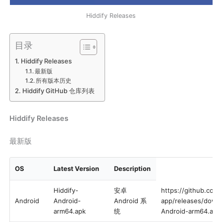
Hiddify Releases
目录
Hiddify Releases
最新版
所有版本历史
Hiddify GitHub 仓库列表
Hiddify Releases
最新版
OS
Latest Version
Description
Hiddify-
安卓
https://github.com/
Android
Android-
Android 系
app/releases/downl
arm64.apk
统
Android-arm64.apk